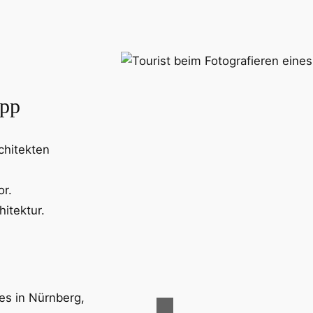
App
chitekten
or.
hitektur.