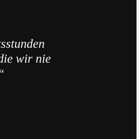
tsstunden
die wir nie
“