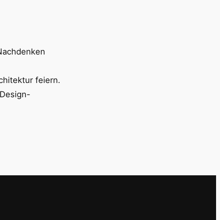
 Nachdenken
chitektur feiern.
 Design-