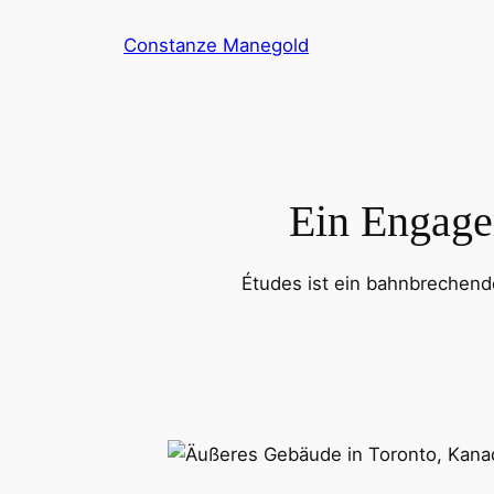
Zum
Constanze Manegold
Inhalt
springen
Ein Engage
Études ist ein bahnbrechende