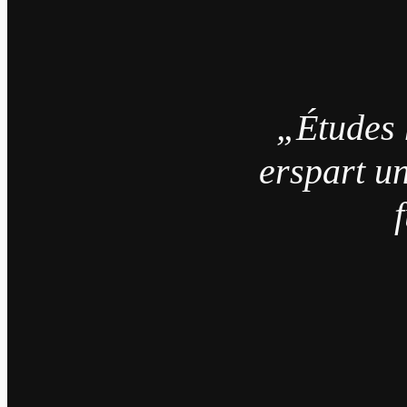
„Études 
erspart un